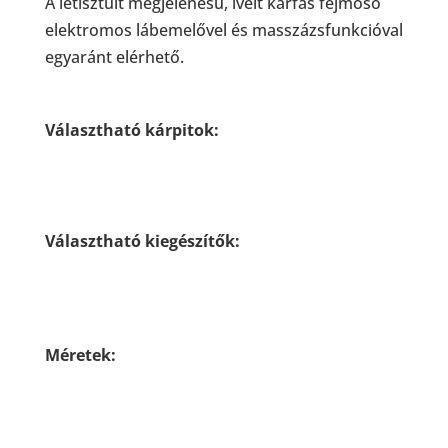
A letisztult megjelenésű, ívelt karfás fejmosó
elektromos lábemelővel és masszázsfunkcióval
egyaránt elérhető.
Választható kárpitok:
Választható kiegészítők:
Méretek: