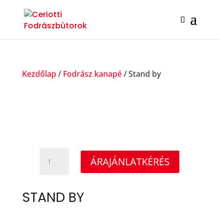
Kezdőlap
/
Fodrász kanapé
/ Stand by
Stand
ÁRAJÁNLATKÉRÉS
by
mennyiség
STAND BY