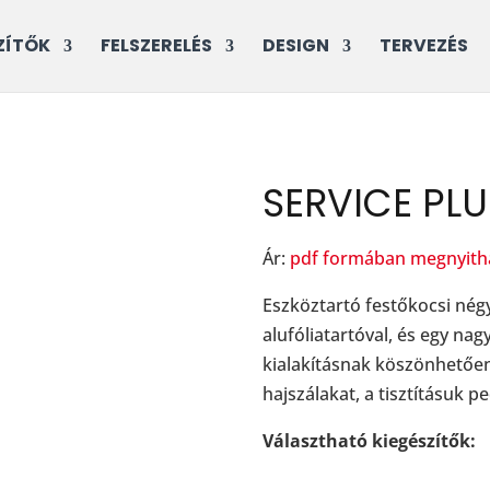
ZÍTŐK
FELSZERELÉS
DESIGN
TERVEZÉS
SERVICE PLU
Ár:
pdf formában megnyith
Eszköztartó festőkocsi négy 
alufóliatartóval, és egy nag
kialakításnak köszönhetőe
hajszálakat, a tisztításuk p
Választható kiegészítők: