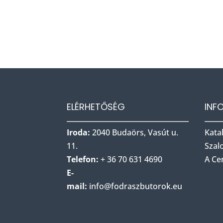
ELÉRHETŐSÉG
INF
Iroda:
2040 Budaörs, Vasút u.
Kata
11.
Szal
Telefon:
+ 36 70 631 4690
A Ce
E-
mail:
info@fodraszbu
torok.eu