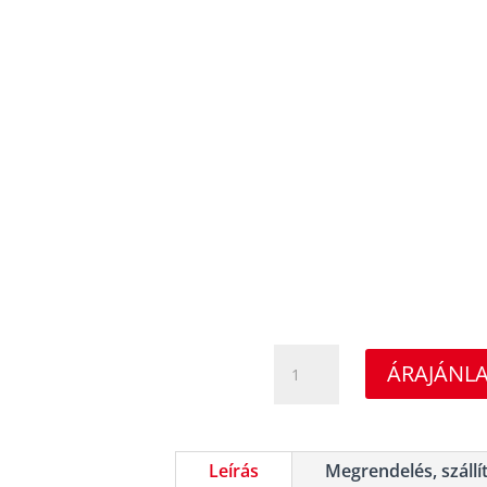
Service
ÁRAJÁNL
Plus
mennyiség
Leírás
Megrendelés, szállí