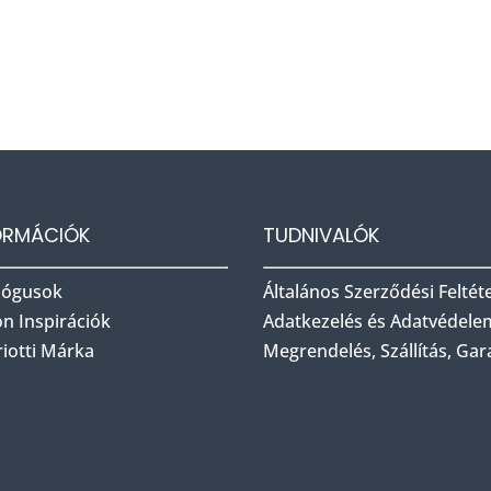
ORMÁCIÓK
TUDNIVALÓK
lógusok
Általános Szerződési Feltét
on Inspirációk
Adatkezelés és Adatvédele
riotti Márka
Megrendelés, Szállítás, Gar