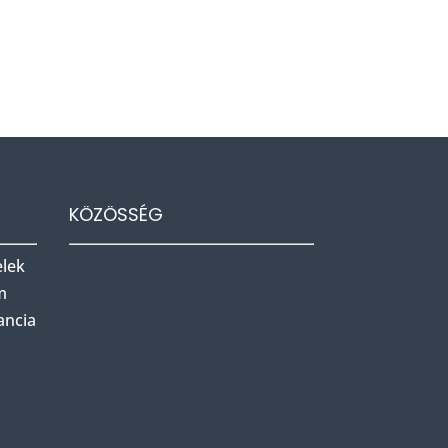
KÖZÖSSÉG
elek
m
ancia