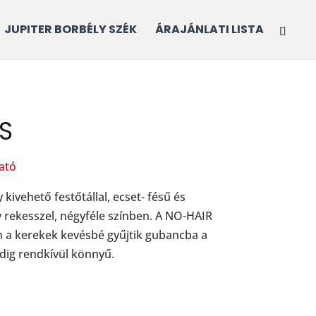
JUPITER BORBÉLY SZÉK
ÁRAJÁNLATI LISTA
S
ató
kivehető festőtállal, ecset- fésű és
y rekesszel, négyféle színben.
A NO-HAIR
n a kerekek
kevésbé gyűjtik gubancba a
edig rendkívül könnyű.