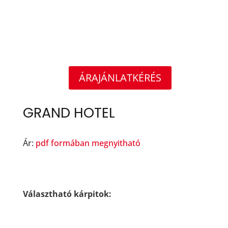
ÁRAJÁNLATKÉRÉS
Grand
Hotel
GRAND HOTEL
mennyiség
Ár:
pdf formában megnyitható
Választható kárpitok: